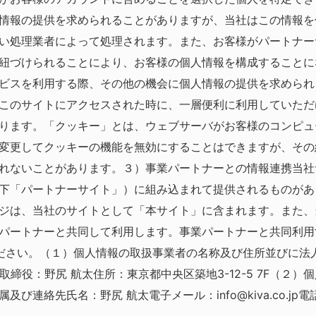
情報の提供を求められることがありますが、当社はこの情報を
い処理業者によって処理されます。また、お客様がパートナー
紐づけられることにより、お客様の個人情報を構成することに
ビスを利用する際、その他の機会に個人情報の提供を求められ
このサイトにアクセスされた時に、一層便利に利用していただ
ります。
「クッキー」とは、ウェブサーバがお客様のコンピュ
変更してクッキーの機能を無効にすることはできますが、その
れないことがあります。
３）事業パートナーとの情報連携
当社
下「パートナーサイト」）に組み込まれて提供されるものがあ
ジは、当社のサイトとして「本サイト」に含まれます。
また、
パートナーと共同して利用します。事業パートナーと共同利用
ださい。
（１）個人情報の取扱事業者の名称及び住所並びに法
取締役：野尻 航太
住所：東京都中央区築地3-12-5 7F
（２）個
属及び連絡先
氏名：野尻 航太
電子メール：info@kiva.co.jp
電話