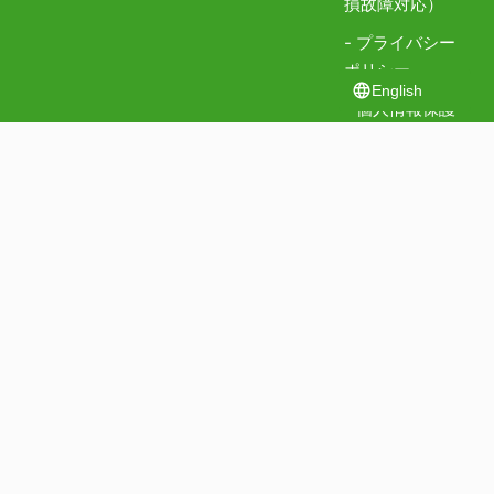
損故障対応）
- プライバシー
ポリシー
English
- 個人情報保護
方針
- 情報セキュリ
ティ方針
認証番号: ISA IS 779911
認証番号: GIJP-2043-IC
認証範囲：本社